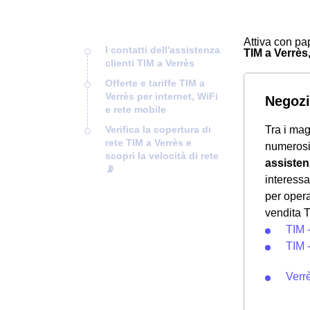
Attiva con pap
I contatti dell'assistenza
TIM a Verrès,
clienti TIM a Verrès
Offerte e tariffe TIM a
Verrès per internet, WiFi
Negozi
e rete mobile
Verifica la copertura di
Tra i mag
rete TIM a Verrès e
numeros
scopri la velocità di rete
assisten
📡
interessa
per opera
vendita T
TIM 
TIM 
Verr