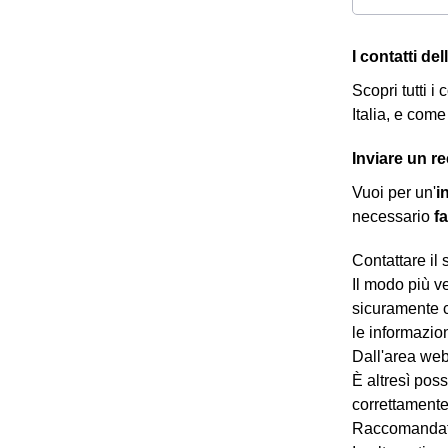
I contatti de
Scopri tutti i
Italia, e com
Inviare un r
Vuoi per un'
i
necessario
f
Contattare il 
Il modo più v
sicuramente 
le informazio
Dall'area we
È altresì pos
correttamente 
Raccomandat