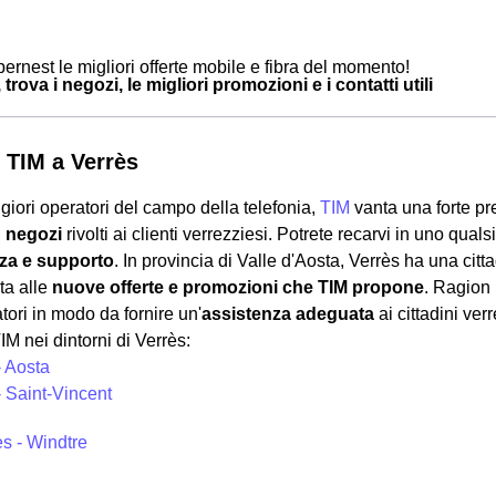
ernest le migliori offerte mobile e fibra del momento!
 trova i negozi, le migliori promozioni e i contatti utili
 TIM a Verrès
giori operatori del campo della telefonia,
TIM
vanta una forte p
i
negozi
rivolti ai clienti verrezziesi. Potrete recarvi in uno quals
za e supporto
. In provincia di Valle d'Aosta, Verrès ha una citt
ta alle
nuove offerte e promozioni che TIM propone
. Ragion 
tori in modo da fornire un'
assistenza adeguata
ai cittadini ver
IM nei dintorni di Verrès:
- Aosta
- Saint-Vincent
ès - Windtre