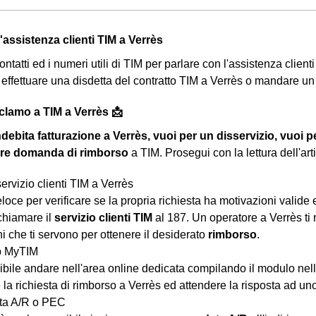
ll'assistenza clienti TIM a Verrès
 contatti ed i numeri utili di TIM per parlare con l'assistenza client
e effettuare una disdetta del contratto TIM a Verrès o mandare u
eclamo a TIM a Verrès 📩
ndebita fatturazione a Verrès, vuoi per un disservizio, vuoi p
are domanda di rimborso
a TIM. Prosegui con la lettura dell'ar
servizio clienti TIM a Verrès
eloce per verificare se la propria richiesta ha motivazioni valid
chiamare il
servizio clienti TIM
al 187. Un operatore a Verrès ti 
ni che ti servono per ottenere il desiderato
rimborso
.
b MyTIM
sibile andare nell'area online dedicata compilando il modulo ne
la richiesta di rimborso a Verrès ed attendere la risposta ad uno 
a A/R o PEC