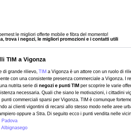
ernest le migliori offerte mobile e fibra del momento!
, trova i negozi, le migliori promozioni e i contatti utili
lli TIM a Vigonza
 di grande rilievo,
TIM
a Vigonza è un attore con un ruolo di ril
ente con una consistente presenza commerciale a Vigonza. I res
na nutrita serie di
negozi e punti TIM
per scoprire le varie offe
ssistenza necessaria. Quali che siano le motivazioni, i cittadini 
 punti commerciali sparsi per Vigonza. TIM è comunque forteme
do ai clienti vigontini di recarsi allo stesso modo nelle aree ur
iero oppure a Stra. Di seguito ecco i punti vendita nelle vici
- Padova
- Albignasego