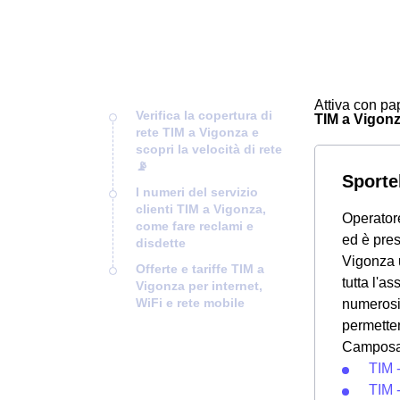
Attiva con pap
Verifica la copertura di
TIM a Vigonza
rete TIM a Vigonza e
scopri la velocità di rete
📡
Sporte
I numeri del servizio
clienti TIM a Vigonza,
Operatore
come fare reclami e
ed è pres
disdette
Vigonza u
Offerte e tariffe TIM a
tutta l'a
Vigonza per internet,
WiFi e rete mobile
numerosi
permetten
Camposamp
TIM 
TIM 