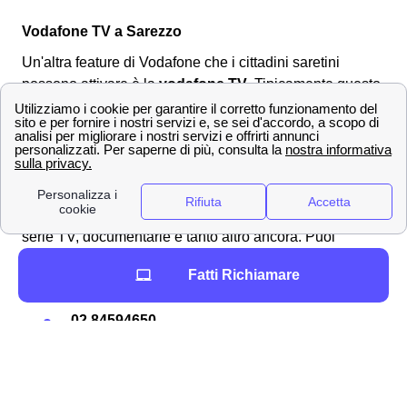
Vodafone TV a Sarezzo
Un'altra feature di Vodafone che i cittadini saretini
possono attivare è la
vodafone TV
. Tipicamente questo
servizio viene attivato da quei
clienti Vodafone a
Sarezzo
, che avendo già un abbonamento fibra o
smartphone con Vodafone a Sarezzo, trovano molto
conveniente aggiungere
all'offerta internet anche
un'offerta vodafone TV
. Con la Vodafone TV puoi vedere
a Sarezzo molti
canali in streaming
: sport, cinema,
serie TV, documentarie e tanto altro ancora. Puoi
attivare il tuo abbonamento Vodafone TV a Sarezzo al
Fatti Richiamare
numero:
02 84594650
Numero attivo tutti i giorni dalle 8 alle 21
Dedicato esclusivamente alle offerte e
all'assistenza Vodafone TV a Sarezzo