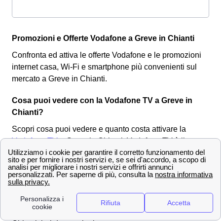
Promozioni e Offerte Vodafone a Greve in Chianti
Confronta ed attiva le offerte Vodafone e le promozioni
internet casa, Wi-Fi e smartphone più convenienti sul
mercato a Greve in Chianti.
Cosa puoi vedere con la Vodafone TV a Greve in
Chianti?
Scopri cosa puoi vedere e quanto costa attivare la
Vodafone TV
a Greve in Chianti. Vodafone TV è il
servizio di smart tv per vedere tutti i canali in streaming
di Vodafone. Solitamente ai cittadini grevigiani conviene
attivare la Vodafone TV se sono già clienti Vodafone a
Greve in Chianti per contratti di fibra internet. Poiché le
tariffe a cui potranno usufruire saranno scontate e molto
convenienti. Per
attivare la Vodafone TV
a Greve in