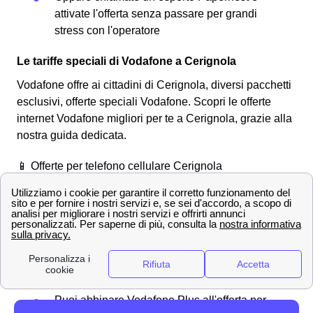
attivate l'offerta senza passare per grandi
stress con l'operatore
Le tariffe speciali di Vodafone a Cerignola
Vodafone offre ai cittadini di Cerignola, diversi pacchetti
esclusivi, offerte speciali Vodafone. Scopri le offerte
internet Vodafone migliori per te a Cerignola, grazie alla
nostra guida dedicata.
📱 Offerte per telefono cellulare Cerignola
Una delle offerte Vodafone che possono essere più utili
per i cittadini cerignolani, è
Vodafone Unlimited
, l'offerta
prevede:
Giga illimitati per l'uso di app quali chat e
mappe
Minuti Illimitati
2 Giga di Internet
Puoi abbinare Vodafone Plus all'offerta per