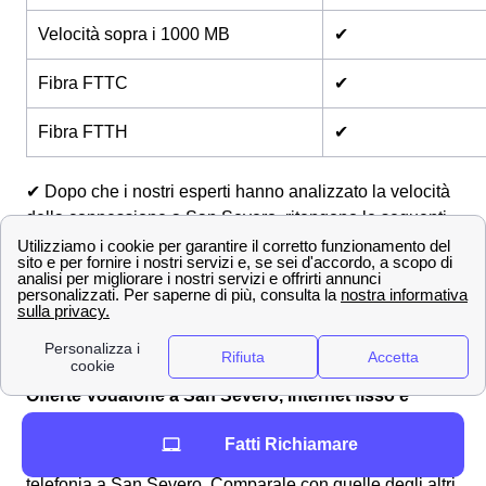
Velocità sopra i 1000 MB
✔
Fibra FTTC
✔
Fibra FTTH
✔
✔ Dopo che i nostri esperti hanno analizzato la velocità
della connessione a San Severo, ritengono le seguenti
offerte come più adatte vista la rete nella zona:
Internet Unlimited Plus CC
Vodafone Internet Unlimited
📞 Ottieni maggiori informazioni chiamando lo
0694804464
Offerte Vodafone a San Severo, internet fisso e
mobile
Fatti Richiamare
Scopri le migliori offerte Vodafone per internet e
telefonia a San Severo. Comparale con quelle degli altri