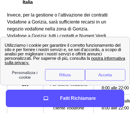
Italia
Invece, per la gestione o l'attivazione dei contratti
Vodafone a Gorizia, sarà sufficiente recarsi in un
negozio vodafone nella zona di Gorizia.
Vodafone a Gorizia: tutti i contatti e Numeri Verdi
Gli abitanti di Gorizia possono chiamare un operatore
Vodafone, virtuale o reale, attraverso i seguenti Numeri
Verdi.
NUMERO VERDE
A COSA SERVE
QUANDO
CHIAMARE
Tutti i giorni dall
190
Per clienti Vodafone
8:00 alle 22:00
Fatti Richiamare
Per fisso o chi non è
Tutti i giorni dall
800 100 195
cliente Vodafone
8:00 alle 22:00
+39 349 200
Servizio Clienti
Tutti i giorni dall
0190
dall'estero
8:00 alle 22:00