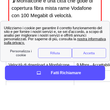
📡Monfalcone è una città che gode di
copertura fibra mista rame Vodafone
con 100 Megabit di velocità.
Ora che conosci la
copertura Fibra Vodafone a
Monfalcone
, puoi prendere la tua decisione
sull'attivazione del contratto Vodafone.
Scopri la velocità della fibra ottica a Monfalcone
Velocità di connessione a Monfalcone
Velocità di download a Monfalcone
9 Mbps - Accettabil
Fatti Richiamare
Velocità sopra i 100 MB
✔
Velocità sopra i 1000 MB
✔
Fibra FTTC
✔
Fibra FTTH
✔