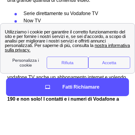
una grande quantità di contenuti video.
Serie direttamente su Vodafone TV
Now TV
Chili Cinema
Sky Atlantic
Sky FOX
Sky Sport e Sky Calcio
Scopri questo
pacchetto Vodafone TV + Wifi
, che
include, per gli abitanti di Cassano d'Adda, oltre alla
vodafone TV anche un abbonamento internet e volendo
anche un abbonamento dati, minuti e messaggi per il
Fatti Richiamare
proprio smartphone.
190 e non solo! I contatti e i numeri di Vodafone a
Cassano d'Adda
In questa sezione puoi scoprire i contatti di Vodafone a
Cassano d'Adda per tutte le tue esigenze. Ci sono dei
numeri da chiamare per l'assistenza clienti a Cassano