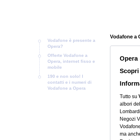
Vodafone a Op
Vodafone è presente a
Opera?
Offerte Vodafone a
Opera 
Opera, internet fisso e
mobile
Scopri
190 e non solo! I
contatti e i numeri di
Inform
Vodafone a Opera
Tutto su
albori de
Lombardia
Negozi V
Vodafone 
ma anche 