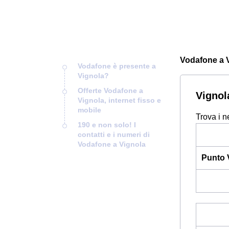
Vodafone a Vi
Vodafone è presente a
Vignola?
Offerte Vodafone a
Vignol
Vignola, internet fisso e
mobile
Trova i n
190 e non solo! I
contatti e i numeri di
Vodafone a Vignola
Punto 