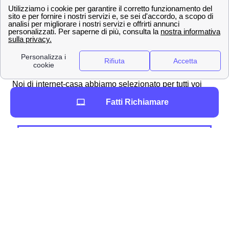
eseguire uno speed test
della tua rete a Vignola puoi
usare questa
pagina
. Se la velocità fosse al di sotto
delle promesse contrattuali puoi chiamare noi di
papernest al numero
06 94 80 44 64
e farti aiutare a
cambiare contratto senza costi aggiuntivi.
Indirizzi dei principali negozi TIM a Vignola
Noi di internet-casa abbiamo selezionato per tutti voi
vignolesi i
negozi
TIM telecom
migliori di Vignola
, li
Fatti Richiamare
trovate qui di seguito.
Sportelli TIM a Vignola
Negozi TIM
Vignola
📍 Indirizzo: Corso Italia, 34
I contatti dell'assistenza clienti TIM a Vignola
Scopri tutti i contatti ed i numeri utili di TIM per parlare