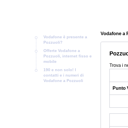
Vodafone a Po
Vodafone è presente a
Pozzuoli?
Offerte Vodafone a
Pozzuo
Pozzuoli, internet fisso e
mobile
Trova i n
190 e non solo! I
contatti e i numeri di
Vodafone a Pozzuoli
Punto 