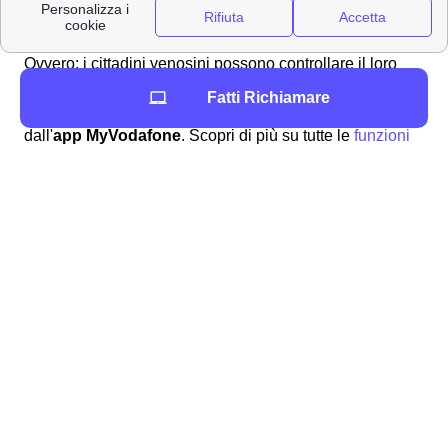
I venosini hanno diversi modi per
contattare Vodafone
a Venosa
: i più semplici riguardano i canali online.
Ovvero: i cittadini venosini possono controllare il loro
abbonamento e attivare o disattivare promozioni
Fatti Richiamare
Vodafone direttamente dall'
Area Clienti del sito web
o
dall'
app MyVodafone
. Scopri di più su tutte le
funzioni
dell'area personale MyVodafone
. Qualora invece
dovessi inviare una lettera raccomandata a Vodafone da
Venosa, ti potrebbe tornare utile conoscere dove si trova
la
sede di Vodafone
.
Via Gugliemo Jervis 13, 10015, Ivrea (TO) ,
Italia
A questo indirizzo infatti sarà possibile per i venosini
trovare gli headquarter di Vodafone.
I numeri utili di Vodafone per i cittadini venosini 🗣
Se invece i venosini volessero parlare con un operatore
Vodafone al telefono, dovranno controllare qui sotto i