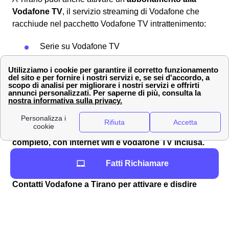
Vodafone TV
, il servizio streaming di Vodafone che
racchiude nel pacchetto Vodafone TV intrattenimento:
Serie su Vodafone TV
Canale intrattenimento di Now TV
Sky Atlantic
Sky FOX
E' disponibile anche il pacchetto sport con cui puoi
vedere a Tirano i canali di calcio e altri sport. Inoltre
prendere nella tua casa a Tirano, il
pacchetto
completo, con internet wifi e vodafone TV inclusa
.
Scopri questo
pacchetto Vodafone TV + Wifi
.
Fatti Richiamare
Vodafone è presente a Tirano?
Contatti Vodafone a Tirano per attivare e disdire
contratti ed effettuare reclami
In seguito puoi trovare tutti i numeri Vodafone Utili
per i tuoi contratti a Tirano. Numeri Verdi per