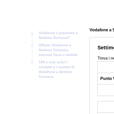
Vodafone a Se
Vodafone è presente a
Settimo Torinese?
Offerte Vodafone a
Settim
Settimo Torinese,
internet fisso e mobile
Trova i n
190 e non solo! I
contatti e i numeri di
Vodafone a Settimo
Torinese
Punto 