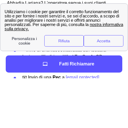
Abbadia Lariana? L'operatore segue i suoi clienti
abbadiensi in tutte le operazioni necessarie, anche per
la disdetta di un abbonamento o tariffa. Puoi effettuare
una disdetta in qualsiasi momento, l'importante è inviare
una comunicazione per tempo all'operatore a Abbadia
Lariana.
Ecco qua sotto alcuni dei canali utilizzabili:
✉Invio di una
raccomandata
da Abbadia
Lariana all'indirizzo Wind Tre S.p.A. CD
MILANO RECAPITO BAGGIO Casella
Fatti Richiamare
Postale 159 20152 MILANO MI
📧 Invio di una
Pec
a
[email protected]
📍 Recarsi presso uno dei
punti vendita
Wind Tre presenti a Abbadia Lariana
📞 Chiamando il
159
📲 Accedendo all'
App
Wind Tre
Hai bisogno di contattare Wind-Tre a Abbadia
Lariana?