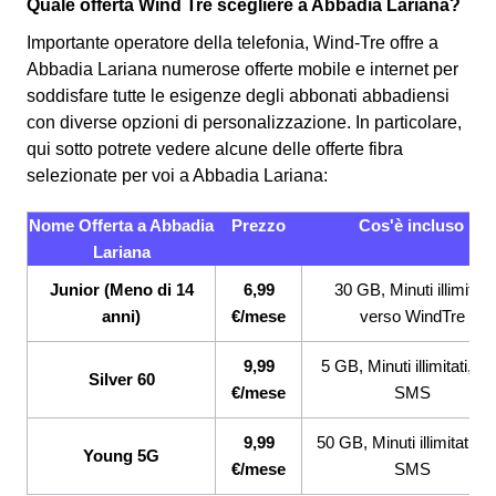
Quale offerta Wind Tre scegliere a Abbadia Lariana?
Importante operatore della telefonia, Wind-Tre offre a
Abbadia Lariana numerose offerte mobile e internet per
soddisfare tutte le esigenze degli abbonati abbadiensi
con diverse opzioni di personalizzazione. In particolare,
qui sotto potrete vedere alcune delle offerte fibra
selezionate per voi a Abbadia Lariana:
Nome Offerta a Abbadia
Prezzo
Cos'è incluso
Lariana
Junior (Meno di 14
6,99
30 GB, Minuti illimitati
anni)
€/mese
verso WindTre
9,99
5 GB, Minuti illimitati, 2
Silver 60
€/mese
SMS
9,99
50 GB, Minuti illimitati, 2
Young 5G
€/mese
SMS