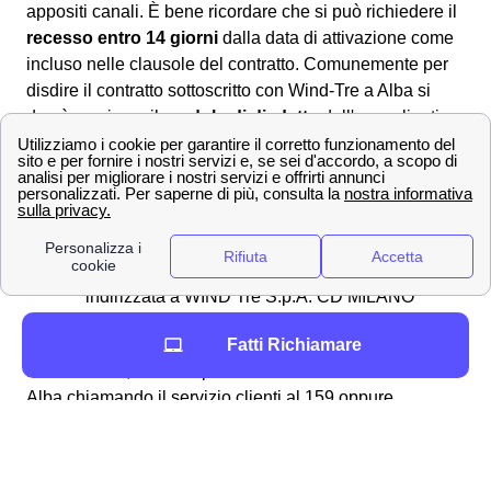
appositi canali. È bene ricordare che si può richiedere il
recesso entro 14 giorni
dalla data di attivazione come
incluso nelle clausole del contratto. Comunemente per
disdire il contratto sottoscritto con Wind-Tre a Alba si
dovrà scaricare il
modulo di disdetta
dall'area clienti
online, dall'app Wind Tre oppure direttamente dal sito.
Una volta compilatolo si potrà:
📧 Inviarlo via PEC all'indirizzo apposito:
[email protected]
✉Spedirlo con una raccomandata A/R
indirizzata a WIND Tre S.p.A. CD MILANO
recapito Baggio CP 159 Milano (MI) 20152
Fatti Richiamare
In alternativa, è anche possibile disdire con WindTre a
Alba chiamando il servizio clienti al 159 oppure
comunicandolo direttamente ad un operatore. È bene
ricordare che
non è possibile disdire
il proprio contratto
attraverso l'assistenza virtuale di Wind Tre: Will, ma è