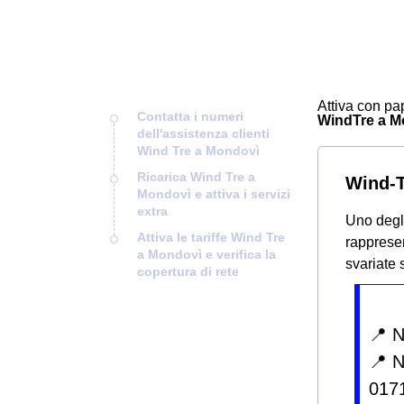
Attiva con pap
Contatta i numeri
WindTre a Mon
dell'assistenza clienti
Wind Tre a Mondovì
Ricarica Wind Tre a
Wind-T
Mondovì e attiva i servizi
extra
Uno degli
Attiva le tariffe Wind Tre
rappresen
a Mondovì e verifica la
svariate 
copertura di rete
📍 
📍 
017