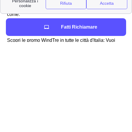
Wind Tre propone molte offerte convenienti, ma ricordati
che a Albignasego sono presenti anche altri operatori
come:
Fatti Richiamare
Albignasego - TIM
Scopri le promo WindTre in tutte le città d'Italia: Vuoi
avere maggiori dettagli? Scopri tutti i punti WindTre nella
provincia di Padova
Quale offerta Wind Tre scegliere a Albignasego?
Importante operatore della telefonia, Wind-Tre offre a
Albignasego numerose offerte mobile e internet per
soddisfare tutte le esigenze degli abbonati
albignaseghesi con diverse opzioni di
personalizzazione. In particolare, qui sotto potrete
vedere alcune delle offerte fibra selezionate per voi a
Albignasego:
Nome Offerta a
Prezzo
Cos'è incluso