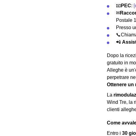
📧
PEC
:
[
✉
Racco
Postale 
Presso 
📞Chiama
📲
Assist
Dopo la rice
gratuito in mo
Alleghe è un'
perpetrare ne
Ottenere un 
La
rimodula
Wind Tre, la 
clienti allegh
Come avvaler
Entro i
30 gio