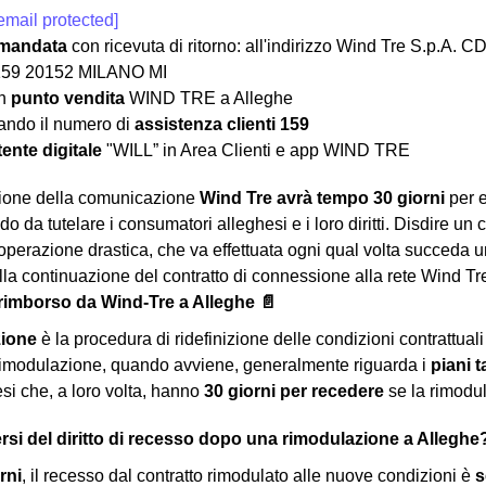
email protected]
mandata
con ricevuta di ritorno: all'indirizzo Wind Tre S.p
159 20152 MILANO MI
un
punto vendita
WIND TRE a Alleghe
ndo il numero di
assistenza clienti 159
ente digitale
"WILL” in Area Clienti e app WIND TRE
zione della comunicazione
Wind Tre avrà tempo 30 giorni
per e
do da tutelare i consumatori alleghesi e i loro diritti. Disdire un
operazione drastica, che va effettuata ogni qual volta succeda 
lla continuazione del contratto di connessione alla rete Wind Tr
rimborso da Wind-Tre a Alleghe 📄
zione
è la procedura di ridefinizione delle condizioni contrattuali
rimodulazione, quando avviene, generalmente riguarda i
piani 
esi che, a loro volta, hanno
30 giorni per recedere
se la rimodul
si del diritto di recesso dopo una rimodulazione a Alleghe
rni
, il recesso dal contratto rimodulato alle nuove condizioni è
s