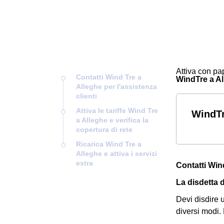
Attiva con pap
Contatti Wind Tre a
WindTre a All
Alleghe per l'assistenza
clienti
Attiva le tariffe Wind Tre
WindTr
a Alleghe e verifica la
copertura di rete
Ricarica Wind Tre a
Alleghe e attiva i servizi
extra
Contatti Wind
La disdetta 
Devi disdire 
diversi modi.