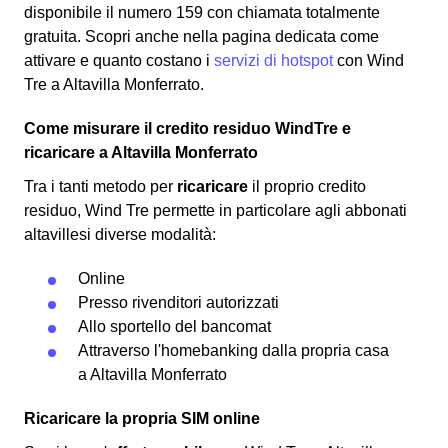
disponibile il numero 159 con chiamata totalmente
gratuita. Scopri anche nella pagina dedicata come
attivare e quanto costano i
servizi di hotspot
con Wind
Tre a Altavilla Monferrato.
Come misurare il credito residuo WindTre e
ricaricare a Altavilla Monferrato
Tra i tanti metodo per
ricaricare
il proprio credito
residuo, Wind Tre permette in particolare agli abbonati
altavillesi diverse modalità:
Online
Presso rivenditori autorizzati
Allo sportello del bancomat
Attraverso l'homebanking dalla propria casa
a Altavilla Monferrato
Ricaricare la propria SIM online