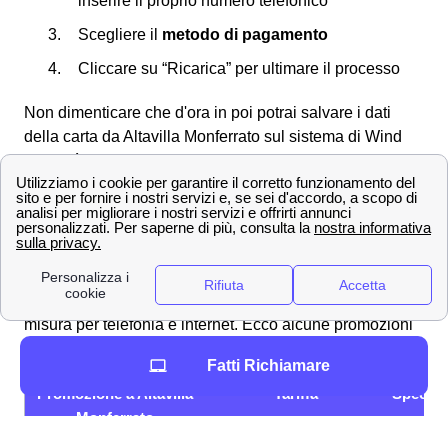
inserire il proprio numero telefonico
Scegliere il
metodo di pagamento
Cliccare su “Ricarica” per ultimare il processo
Non dimenticare che d'ora in poi potrai salvare i dati
della carta da Altavilla Monferrato sul sistema di Wind
Tre così da non doverli digitare di nuovo.
Scopri le offerte Wind Tre a Altavilla Monferrato e la
velocità di connessione
Offerte Wind Tre nella città di Altavilla Monferrato
Gigante della telefonia e del mobile, Wind Tre propone
per i clienti di Altavilla Monferrato tantissime offerte su
misura per telefonia e internet. Ecco alcune promozioni
Wind Tre per tutte le esigenze!
Fatti Richiamare
Promozione a Altavilla
Tariffa
Specific
Monferrato