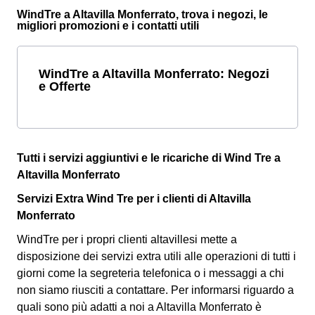
WindTre a Altavilla Monferrato, trova i negozi, le
migliori promozioni e i contatti utili
WindTre a Altavilla Monferrato: Negozi
e Offerte
Tutti i servizi aggiuntivi e le ricariche di Wind Tre a
Altavilla Monferrato
Servizi Extra Wind Tre per i clienti di Altavilla
Monferrato
WindTre per i propri clienti altavillesi mette a
disposizione dei servizi extra utili alle operazioni di tutti i
giorni come la segreteria telefonica o i messaggi a chi
non siamo riusciti a contattare. Per informarsi riguardo a
quali sono più adatti a noi a Altavilla Monferrato è