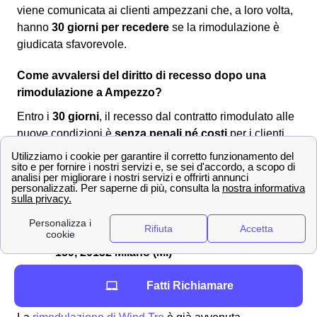
viene comunicata ai clienti ampezzani che, a loro volta,
hanno
30 giorni per recedere
se la rimodulazione è
giudicata sfavorevole.
Come avvalersi del diritto di recesso dopo una
rimodulazione a Ampezzo?
Entro i
30 giorni
, il recesso dal contratto rimodulato alle
nuove condizioni è
senza penali né costi
per i clienti
ampezzani. Per comunicare la volontà di recesso si
dovrà utilizzare uno dei seguenti canali:
Servizio clienti Wind-Tre: contattabile al
159
PEC all'indirizzo:
[email protected]
Raccomandata A/R a:
Wind Tre S.p.A. CD
Milano recapito Baggio, Casella Postale
159, 20152 Milano (MI)
Punto Wind-Tre a Ampezzo
Fatti Richiamare
Assistenza digitale Willi