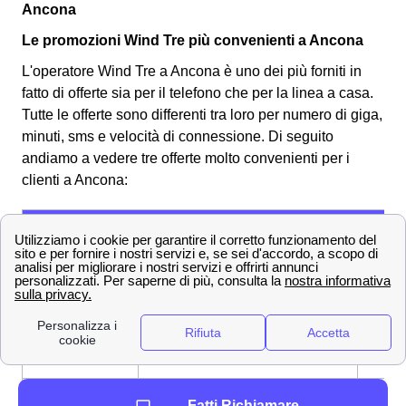
Ancona
Le promozioni Wind Tre più convenienti a Ancona
L'operatore Wind Tre a Ancona è uno dei più forniti in
fatto di offerte sia per il telefono che per la linea a casa.
Tutte le offerte sono differenti tra loro per numero di giga,
minuti, sms e velocità di connessione.
Di seguito
andiamo a vedere tre offerte molto convenienti per i
clienti a Ancona:
OFFERTE a
Prezzo
Servi
Ancona
offert
Fibra fino a 2,5 Gbps, Modem
26,9
Super Fibra
WiFi 6 incluso
€/me
Super Fibra &
Fibra fino a 2,5 Gbps, Netflix
33,9
Netflix
incluso
€/me
Super Fibra e
Fibra fino a 2,5 Gbps, Sim con
33,9
Fatti Richiamare