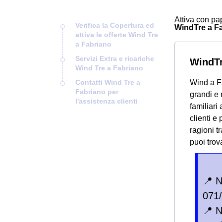
Attiva con pap
Verifica la Copertura ed
WindTre a Fab
attiva le offerte Wind Tre
a Fabriano
Servizi Extra e ricariche
WindTr
Wind Tre a Fabriano
Contatti Wind Tre a
Wind a Fa
Fabriano per
grandi e 
l'assistenza clienti
familiari 
clienti e
ragioni t
puoi trov
📍 
071
📍 