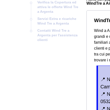
Verifica la Copertura ed
WindTre a Arg
attiva le offerte Wind Tre
a Argenta
Servizi Extra e ricariche
WindTr
Wind Tre a Argenta
Contatti Wind Tre a
Wind a Ar
Argenta per l'assistenza
grandi e 
clienti
familiari 
clienti e
tra cui p
trovare i
📍 
Cam
📍 
053
📍 