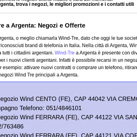
enta, trova i negozi, le migliori promozioni e i contatti utili
e a Argenta: Negozi e Offerte
genta, o meglio chiamarla Wind-Tre, dato che oggi le tue societ
riconosciuti brand di telefonia in Italia. Nella città di Argenta,
a tutti i cittadini argentani.
Wind-Tre
a Argenta è presente con dive
 per i nuovi clienti argentani. Infatti è possibile recarsi in un ne
er esempio: attivare nuovi contratti o comprare un telefono, ritir
 negozi Wind Tre principali a Argenta.
Negozio Wind CENTO (FE), CAP 44042 VIA CREMO
pagno Telefono: 051/4846101
Negozio Wind FERRARA (FE), CAP 44122 VIA SA
2/763486
Negozio Wind FERRARA (FE), CAP 44121 VIA COP