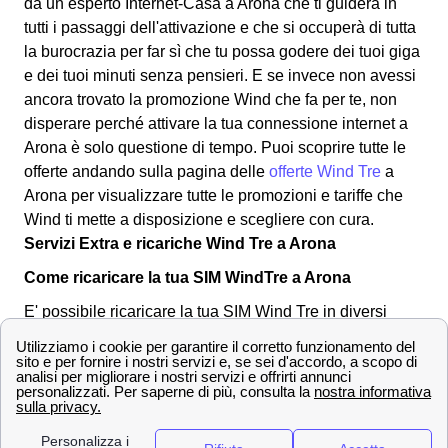
da un esperto Internet-Casa a Arona che ti guiderà in
tutti i passaggi dell'attivazione e che si occuperà di tutta
la burocrazia per far sì che tu possa godere dei tuoi giga
e dei tuoi minuti senza pensieri. E se invece non avessi
ancora trovato la promozione Wind che fa per te, non
disperare perché attivare la tua connessione internet a
Arona è solo questione di tempo. Puoi scoprire tutte le
offerte andando sulla pagina delle
offerte Wind Tre
a
Arona per visualizzare tutte le promozioni e tariffe che
Wind ti mette a disposizione e scegliere con cura.
Servizi Extra e ricariche Wind Tre a Arona
Come ricaricare la tua SIM WindTre a Arona
E' possibile ricaricare la tua SIM Wind Tre in diversi
modi: al tabaccaio a Arona, comprando una ricarica
grattabile, o tramite la propria banca. Però Wind tre
mette a disposizione dei suoi clienti Carpoforo e Fedele
Martiri una modalità di ricarica attraverso il sito windtre.
Sarà possibile effettuare il pagamento tramite conto