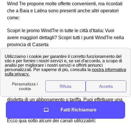
Wind Tre propone molte offerte convenienti, ma ricordati
che a Baia e Latina sono presenti anche altri operatori
come:
Scopri le promo WindTre in tutte le città d'Italia: Vuoi
avere maggiori dettagli? Scopri tutti i punti WindTre nella
provincia di Caserta
Contatta i numeri dell'assistenza clienti Wind Tre a
Baia e Latina
Effettuare una disdetta con Wind Tre a Baia e Latina
Come fare per disdire un contratto con Wind Tre a Baia
e Latina? L'operatore segue i suoi clienti baiardi e
latinesi in tutte le operazioni necessarie, anche per la
disdetta di un abbonamento o tariffa. Puoi effettuare una
disdetta in qualsiasi momento, l'importante è inviare una
Fatti Richiamare
comunicazione per tempo all'operatore a Baia e Latina.
Ecco qua sotto alcuni dei canali utilizzabili: