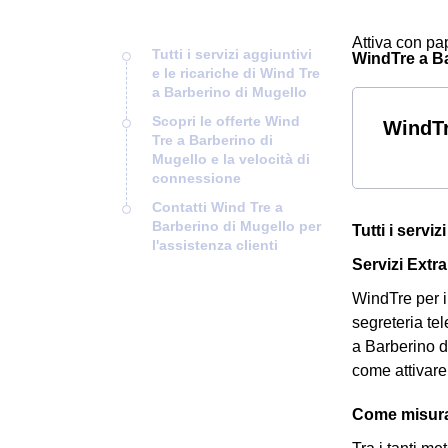
Attiva con pap
Tutti i servizi aggiuntivi
WindTre a Bar
e le ricariche di Wind Tre
a Barberino di Mugello
Scopri le offerte Wind
WindTr
Tre a Barberino di
Mugello e la velocità di
connessione
Contatti Wind Tre a
Barberino di Mugello per
Tutti i servi
l'assistenza clienti
Servizi Extra
WindTre per i 
segreteria tel
a Barberino d
come attivare
Come misurar