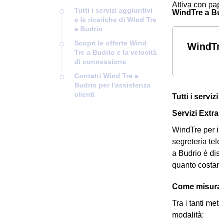
Attiva con pap
Tutti i servizi aggiuntivi
WindTre a Bud
e le ricariche di Wind Tre
a Budrio
Scopri le offerte Wind
WindTr
Tre a Budrio e la velocità
di connessione
Contatti Wind Tre a
Budrio per l'assistenza
clienti
Tutti i servi
Servizi Extra
WindTre per i 
segreteria tel
a Budrio è di
quanto costa
Come misurar
Tra i tanti m
modalità: