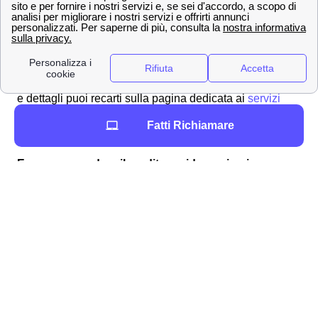
Caluso con Wind. L'attivazione e disattivazione dei
servizi Wind Tre sottoscritti viene normalmente gestita
attraverso il servizio clienti chiamando il
159
. A Caluso, i
servizi in sovrapprezzo sono già stati bloccati
inizialmente per evitare abusi. Per maggiori informazioni
e dettagli puoi recarti sulla pagina dedicata ai
servizi
aggiuntivi di Wind
per sapere tutto il necessario sui
Fatti Richiamare
servizi aggiuntivi extra a Caluso.
Ecco come vedere il credito residuo e ricaricare con
WindTre a Caluso
Se la tua SIM Wind Tre a Caluso rimane senza credito
residuo dovrai effettuare una ricarica, per tutti i clienti
calusiesi è possibile effettuarla nei seguenti modi:
online
tramite app
con il
Bancomat
/Postamat