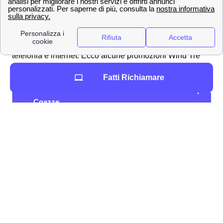
Offerte Wind Tre nella città di Coazze
Gigante della telefonia e del mobile, Wind Tre propone
per i clienti di Coazze tantissime offerte su misura per
telefonia e internet. Ecco alcune promozioni Wind Tre
per tutte le esigenze!
Fatti Richiamare
Promozione a
Tariffa
Specifici
Coazze
200 GB, Minuti e SMS
12,99
Young+ 5G
illimitati
€/mese
120 GB, Minuti illimitati, 200
9,99
Junior Crew
SMS
€/mese
9,99
Junior+ 5G
100 GB, Minuti illimitati
€/mese