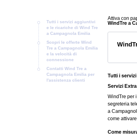
Attiva con pap
Tutti i servizi aggiuntivi
WindTre a Cam
e le ricariche di Wind Tre
a Campagnola Emilia
Scopri le offerte Wind
WindTr
Tre a Campagnola Emilia
e la velocità di
connessione
Contatti Wind Tre a
Campagnola Emilia per
Tutti i servi
l'assistenza clienti
Servizi Extr
WindTre per i 
segreteria tel
a Campagnola 
come attivare
Come misurar