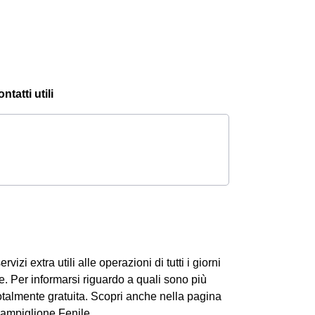
tatti utili
izi extra utili alle operazioni di tutti i giorni
e. Per informarsi riguardo a quali sono più
otalmente gratuita. Scopri anche nella pagina
ampiglione Fenile.