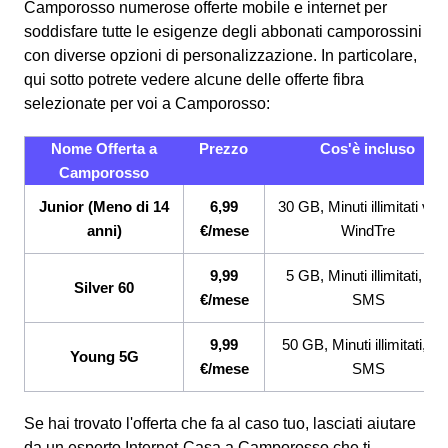
Camporosso numerose offerte mobile e internet per
soddisfare tutte le esigenze degli abbonati camporossini
con diverse opzioni di personalizzazione. In particolare,
qui sotto potrete vedere alcune delle offerte fibra
selezionate per voi a Camporosso:
Nome Offerta a
Prezzo
Cos'è incluso
Camporosso
Junior (Meno di 14
6,99
30 GB, Minuti illimitati ver
anni)
€/mese
WindTre
9,99
5 GB, Minuti illimitati, 20
Silver 60
€/mese
SMS
9,99
50 GB, Minuti illimitati, 2
Young 5G
€/mese
SMS
Se hai trovato l'offerta che fa al caso tuo, lasciati aiutare
da un esperto Internet-Casa a Camporosso che ti