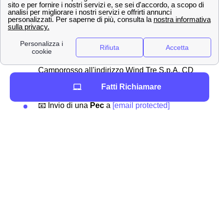
effettuare una disdetta in qualsiasi momento,
l'importante è inviare una comunicazione per tempo
all'operatore a Camporosso.
Ecco qua sotto alcuni dei
canali utilizzabili:
✉Invio di una
raccomandata
da
Camporosso all'indirizzo Wind Tre S.p.A. CD
MILANO RECAPITO BAGGIO Casella
Fatti Richiamare
Postale 159 20152 MILANO MI
📧 Invio di una
Pec
a
[email protected]
📍 Recarsi presso uno dei
punti vendita
Wind Tre presenti a Camporosso
📞 Chiamando il
159
📲 Accedendo all'
App
Wind Tre
Hai bisogno di contattare Wind-Tre a Camporosso?
Se hai deciso quale offerta internet o telefono attivare a
Camporosso, ti serve solo contattare Wind Tre nella tua
città: Camporosso. Puoi scegliere se recarti direttamente