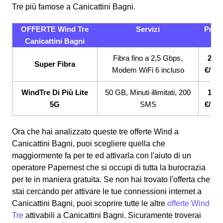
Tre più famose a Canicattini Bagni.
OFFERTE Wind Tre
Servizi
Prez
Canicattini Bagni
Fibra fino a 2,5 Gbps,
26,9
Super Fibra
Modem WiFi 6 incluso
€/me
WindTre Di Più Lite
50 GB, Minuti illimitati, 200
12,9
5G
SMS
€/me
Ora che hai analizzato queste tre offerte Wind a
Canicattini Bagni, puoi scegliere quella che
maggiormente fa per te ed attivarla con l'aiuto di un
operatore Papernest che si occupi di tutta la burocrazia
per te in maniera gratuita. Se non hai trovato l'offerta che
stai cercando per attivare le tue connessioni internet a
Canicattini Bagni, puoi scoprire tutte le altre
offerte Wind
Tre
attivabili a Canicattini Bagni. Sicuramente troverai