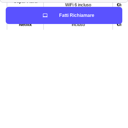
Super Fibra
WiFi 6 incluso
€/me
Fatti Richiamare
Super Fibra &
Fibra fino a 2,5 Gbps, Netflix
33,9
Netflix
incluso
€/me
Super Fibra e
Fibra fino a 2,5 Gbps, Sim con
33,9
Unlimited
GB e minuti illimitati
€/me
Se sei indeciso su quale offerta internet e telefonia
attivare a Capannori, Wind Tre mette a disposizione la
possibilità di attivare delle
tariffe combinate internet e
telefono Wind
: sia con il telefono cellulare che con la
connessione a casa.
Servizi Extra e ricariche Wind Tre a Capannori
Ricarica online, e non, per Wind Tre a Capannori
Tutti i clienti capannoresi in possesso di un SIM Wind
Tre a Capannori hanno a disposizione diverse modalità
per controllare il credito residuo: