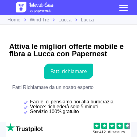
Home
Wind Tre
Lucca
Lucca