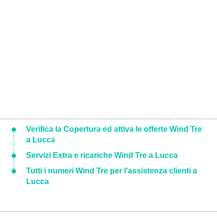
Verifica la Copertura ed attiva le offerte Wind Tre
a Lucca
Servizi Extra e ricariche Wind Tre a Lucca
Tutti i numeri Wind Tre per l'assistenza clienti a
Lucca