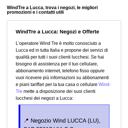
WindTre a Lucca, trova i negozi, le migliori
promozioni e i contatti utili
WindTre a Lucca: Negozi e Offerte
L'operatore Wind Tre è molto conosciuto a
Lucca ed in tutta Italia e propone dei servizi di
qualità per tutti i suoi clienti lucchesi. Se hai
bisogno di assistenza per il tuo cellulare,
abbonamento internet, telefono fisso oppure
vuoi ricevere più informazioni su abbonamenti
e piani tariffari per la tua casa o cellulare
Wind-
Tre
mette a disposizione dei suoi clienti
lucchesi dei negozi a Lucca:
📍 Negozio Wind LUCCA (LU),