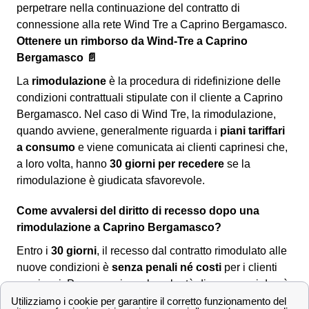
perpetrare nella continuazione del contratto di
connessione alla rete Wind Tre a Caprino Bergamasco.
Ottenere un rimborso da Wind-Tre a Caprino
Bergamasco 📄
La
rimodulazione
è la procedura di ridefinizione delle
condizioni contrattuali stipulate con il cliente a Caprino
Bergamasco. Nel caso di Wind Tre, la rimodulazione,
quando avviene, generalmente riguarda i
piani tariffari
a consumo
e viene comunicata ai clienti caprinesi che,
a loro volta, hanno
30 giorni per recedere
se la
rimodulazione è giudicata sfavorevole.
Come avvalersi del diritto di recesso dopo una
rimodulazione a Caprino Bergamasco?
Entro i
30 giorni
, il recesso dal contratto rimodulato alle
nuove condizioni è
senza penali né costi
per i clienti
caprinesi. Per comunicare la volontà di recesso si dovrà
utilizzare uno dei seguenti canali: