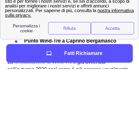
Servizio clienti Wind-Tre: contattabile al
159
PEC all'indirizzo:
[email protected]
Raccomandata A/R a:
Wind Tre S.p.A. CD
Milano recapito Baggio, Casella Postale
159, 20152 Milano (MI)
Punto Wind-Tre a Caprino Bergamasco
Assistenza digitale Willi
Fatti Richiamare
La
rimodulazione di Wind Tre
è già avvenuta
nell'autunno 2020 così come è già occorsa ugualmente
con TIM e Vodafone a Caprino Bergamasco. In
quest'ottica è importante ricordare che i clienti caprinesi
di Wind-Tre possono controllare il
costo della loro
offerta
tramite l'area clienti online oppure con l'app.
Informazioni di contatto di Wind-Tre a Caprino
Bergamasco (24030)
Per i più svariati motivi può occorrere di dover contattare
il gestore e i suoi operatori per un problema a Caprino