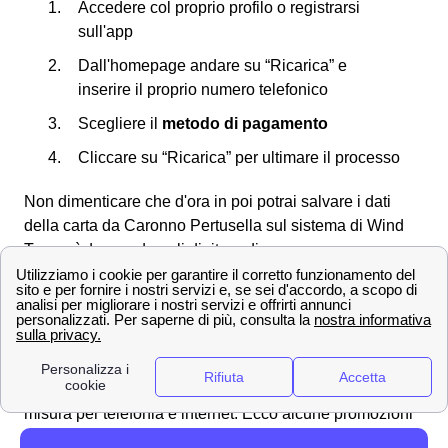
Accedere col proprio profilo o registrarsi
sull'app
Dall'homepage andare su “Ricarica” e
inserire il proprio numero telefonico
Scegliere il
metodo di pagamento
Cliccare su “Ricarica” per ultimare il processo
Non dimenticare che d'ora in poi potrai salvare i dati
della carta da Caronno Pertusella sul sistema di Wind
Tre così da non doverli digitare di nuovo.
Scopri le offerte Wind Tre a Caronno Pertusella e la
velocità di connessione
Offerte Wind Tre nella città di Caronno Pertusella
Gigante della telefonia e del mobile, Wind Tre propone
per i clienti di Caronno Pertusella tantissime offerte su
misura per telefonia e internet. Ecco alcune promozioni
Wind Tre per tutte le esigenze!