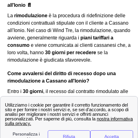
all'Ionio 📄
La
rimodulazione
è la procedura di ridefinizione delle
condizioni contrattuali stipulate con il cliente a Cassano
all'Ionio. Nel caso di Wind Tre, la rimodulazione, quando
avviene, generalmente riguarda i
piani tariffari a
consumo
e viene comunicata ai clienti cassanesi che, a
loro volta, hanno
30 giorni per recedere
se la
rimodulazione è giudicata sfavorevole.
Come avvalersi del diritto di recesso dopo una
rimodulazione a Cassano all'Ionio?
Entro i
30 giorni
, il recesso dal contratto rimodulato alle
nuove condizioni è
senza penali né costi
per i clienti
cassanesi. Per comunicare la volontà di recesso si
dovrà utilizzare uno dei seguenti canali:
Servizio clienti Wind-Tre: contattabile al
159
PEC all'indirizzo:
[email protected]
Raccomandata A/R a:
Wind Tre S.p.A. CD