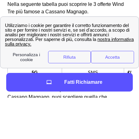
Nella seguente tabella puoi scoprire le 3 offerte Wind
Tre più famose a Cassano Magnago.
OFFERTE Wind Tre
Servizi
Prez
Cassano Magnago
Fibra fino a 2,5 Gbps,
26,9
Super Fibra
Modem WiFi 6 incluso
€/me
WindTre Di Più Lite
50 GB, Minuti illimitati, 200
12,9
5G
SMS
€/me
Fatti Richiamare
Ora che hai analizzato queste tre offerte Wind a
Cassano Magnago, puoi scegliere quella che
maggiormente fa per te ed attivarla con l'aiuto di un
operatore Papernest che si occupi di tutta la burocrazia
per te in maniera gratuita. Se non hai trovato l'offerta che
stai cercando per attivare le tue connessioni internet a
Cassano Magnago, puoi scoprire tutte le altre
offerte