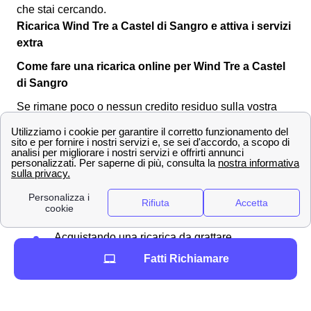
che stai cercando.
Ricarica Wind Tre a Castel di Sangro e attiva i servizi
extra
Come fare una ricarica online per Wind Tre a Castel
di Sangro
Se rimane poco o nessun credito residuo sulla vostra
SIM di Wind Tre a Castel di Sangro, si renderà
necessario
effettuare una ricarica
per il proprio
numero. Vi sono svariate modalità per ricaricare la
propria SIM card Wind a Castel di Sangro:
In banca
Al tabacchino di Castel di Sangro
Acquistando una ricarica da grattare
Sul sito ufficiale pagando con addebito su
Fatti Richiamare
conto corrente o con Paypal
Segnaliamo inoltre che è possibile attivare l'
addebito