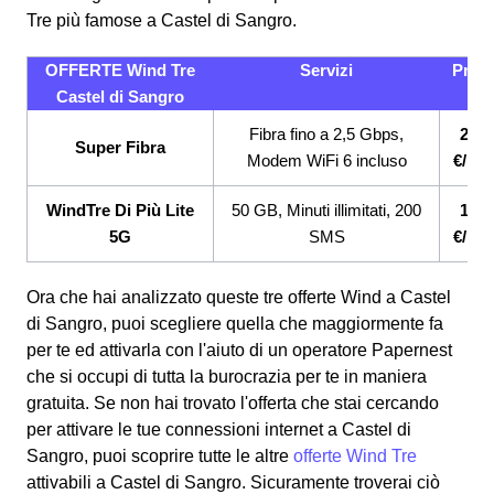
Tre più famose a Castel di Sangro.
OFFERTE Wind Tre
Servizi
Prez
Castel di Sangro
Fibra fino a 2,5 Gbps,
26,9
Super Fibra
Modem WiFi 6 incluso
€/me
WindTre Di Più Lite
50 GB, Minuti illimitati, 200
12,9
5G
SMS
€/me
Ora che hai analizzato queste tre offerte Wind a Castel
di Sangro, puoi scegliere quella che maggiormente fa
per te ed attivarla con l'aiuto di un operatore Papernest
che si occupi di tutta la burocrazia per te in maniera
gratuita. Se non hai trovato l'offerta che stai cercando
per attivare le tue connessioni internet a Castel di
Sangro, puoi scoprire tutte le altre
offerte Wind Tre
attivabili a Castel di Sangro. Sicuramente troverai ciò