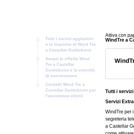
Attiva con pap
Tutti i servizi aggiuntivi
WindTre a Cas
e le ricariche di Wind Tre
a Castellar Guidobono
Scopri le offerte Wind
WindTr
Tre a Castellar
Guidobono e la velocità
di connessione
Contatti Wind Tre a
Castellar Guidobono per
Tutti i servi
l'assistenza clienti
Servizi Extra
WindTre per i 
segreteria tel
a Castellar G
come attivare