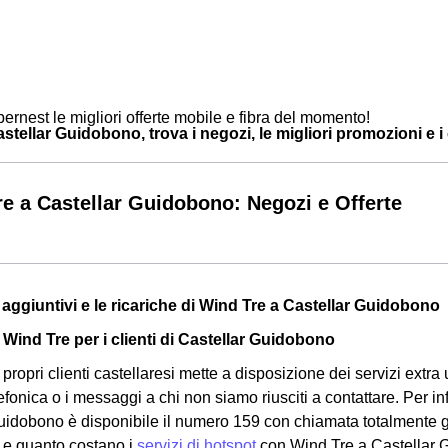
ernest le migliori offerte mobile e fibra del momento!
tellar Guidobono, trova i negozi, le migliori promozioni e i c
e a Castellar Guidobono: Negozi e Offerte
zi aggiuntivi e le ricariche di Wind Tre a Castellar Guidobono
 Wind Tre per i clienti di Castellar Guidobono
propri clienti castellaresi mette a disposizione dei servizi extra ut
efonica o i messaggi a chi non siamo riusciti a contattare. Per in
uidobono è disponibile il numero 159 con chiamata totalmente g
 e quanto costano i
servizi di hotspot
con Wind Tre a Castellar 