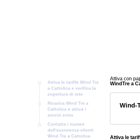
Attiva con pap
Attiva le tariffe Wind Tre
WindTre a Cat
a Cattolica e verifica la
copertura di rete
Ricarica Wind Tre a
Wind-Tr
Cattolica e attiva i
servizi extra
Contatta i numeri
dell'assistenza clienti
Wind Tre a Cattolica
Attiva le tar