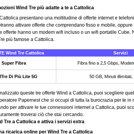
ozioni Wind Tre più adatte a te a Cattolica
attolica presentano una moltitudine di offerte internet e telefonia,
potranno attivare offerte che comprendano fisso e mobile, oppure s
tre offerte hanno un modem wifi incluso o un wifi portatile Cube.
N
Tre più famose a Cattolica.
 Wind Tre Cattolica
Servizi
Super Fibra
Fibra fino a 2,5 Gbps, Modem
Tre Di Più Lite 5G
50 GB, Minuti illimitat
nalizzato queste tre offerte Wind a Cattolica, puoi scegliere que
operatore Papernest che si occupi di tutta la burocrazia per te in 
ndo per attivare le tue connessioni internet a Cattolica, puoi scop
curamente troverai ciò che stai cercando.
 Tre a Cattolica e attiva i servizi extra
a ricarica online per Wind Tre a Cattolica