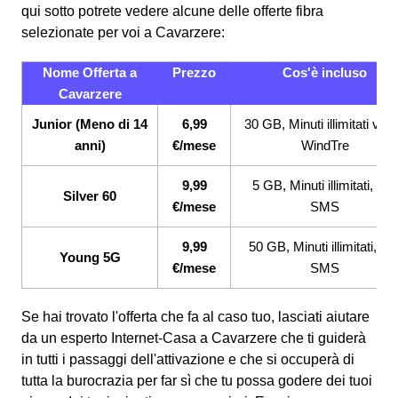
qui sotto potrete vedere alcune delle offerte fibra
selezionate per voi a Cavarzere:
Nome Offerta a
Prezzo
Cos'è incluso
Cavarzere
Junior (Meno di 14
6,99
30 GB, Minuti illimitati ver
anni)
€/mese
WindTre
9,99
5 GB, Minuti illimitati, 200
Silver 60
€/mese
SMS
9,99
50 GB, Minuti illimitati, 20
Young 5G
€/mese
SMS
Se hai trovato l'offerta che fa al caso tuo, lasciati aiutare
da un esperto Internet-Casa a Cavarzere che ti guiderà
in tutti i passaggi dell'attivazione e che si occuperà di
tutta la burocrazia per far sì che tu possa godere dei tuoi