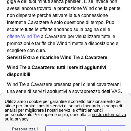
giga e dei tuoi minuti senza pensieri. E se invece non
avessi ancora trovato la promozione Wind che fa per te,
non disperare perché attivare la tua connessione
internet a Cavarzere è solo questione di tempo. Puoi
scoprire tutte le offerte andando sulla pagina delle
offerte Wind Tre
a Cavarzere per visualizzare tutte le
promozioni e tariffe che Wind ti mette a disposizione e
scegliere con cura.
Servizi Extra e ricariche Wind Tre a Cavarzere
Wind Tre a Cavarzere: tutti i servizi aggiuntivi
disponibili
Wind Tre a Cavarzere presenta per i clienti cavarzerani
una serie di servizi aggiuntivi a sovrapprezzo detti VAS.
Come per esempio un servizio sms della banca che
avvisi i suoi clienti cavarzerani delle operazioni
effettuate. Per attivare e disattivare questi servizi
normalmente è possibile chiamare il 159 e gestire tutto
da li. Le SIM Wind Tre a Cavarzere più recenti hanno già