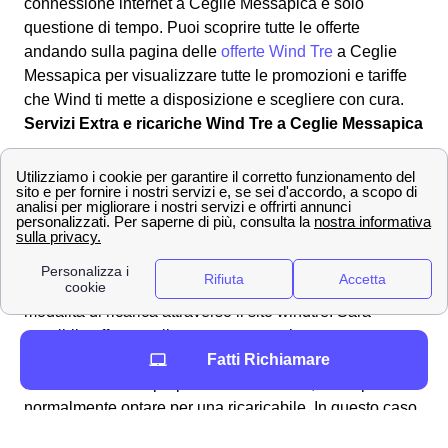
connessione internet a Ceglie Messapica è solo
questione di tempo. Puoi scoprire tutte le offerte
andando sulla pagina delle
offerte Wind Tre
a Ceglie
Messapica per visualizzare tutte le promozioni e tariffe
che Wind ti mette a disposizione e scegliere con cura.
Servizi Extra e ricariche Wind Tre a Ceglie Messapica
Come ricaricare la tua SIM WindTre a Ceglie
Messapica
E' possibile ricaricare la tua SIM Wind Tre in diversi
modi: al tabaccaio a Ceglie Messapica, comprando una
ricarica grattabile, o tramite la propria banca. Però Wind
tre mette a disposizione dei suoi clienti cegliesi una
modalità di ricarica attraverso il sito windtre. Sarà
possibile effettuare il pagamento tramite conto corrente o
Fatti Richiamare
paypal. In molti abbonamenti è prevista la fatturazione
automatica con la propria carta di credito, ma si può
normalmente optare per una ricaricabile. In questo caso
per i clienti cegliesi sarà necessario controllare il credito