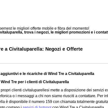
ernest le migliori offerte mobile e fibra del momento!
italuparella, trova i negozi, le migliori promozioni e i contatti
e a Civitaluparella: Negozi e Offerte
zi aggiuntivi e le ricariche di Wind Tre a Civitaluparella
 Wind Tre per i clienti di Civitaluparella
propri clienti civitaluparellesi mette a disposizione dei servizi ext
efonica o i messaggi a chi non siamo riusciti a contattare. Per in
ella è disponibile il numero 159 con chiamata totalmente gratui
anto costano i
servizi di hotspot
con Wind Tre a Civitaluparella.