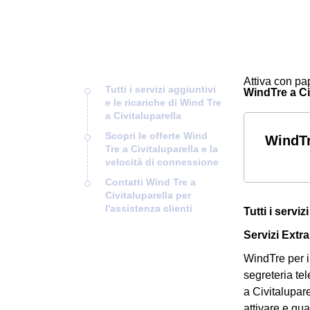
Attiva con pap
Tutti i servizi aggiuntivi
WindTre a Civ
e le ricariche di Wind Tre
a Civitaluparella
Scopri le offerte Wind
WindTr
Tre a Civitaluparella e la
velocità di connessione
Contatti Wind Tre a
Civitaluparella per
l'assistenza clienti
Tutti i servi
Servizi Extra
WindTre per i 
segreteria tel
a Civitalupar
attivare e qu