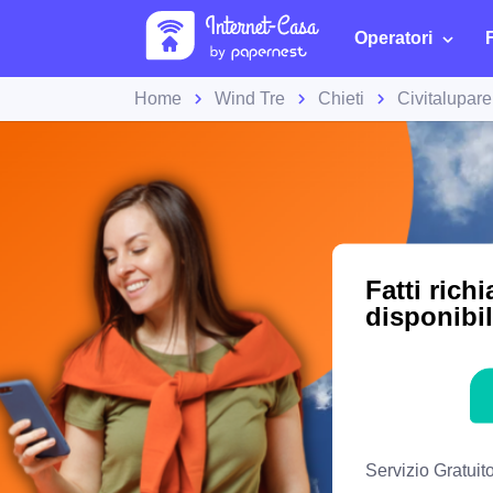
Operatori
Home
Wind Tre
Chieti
Civitalupare