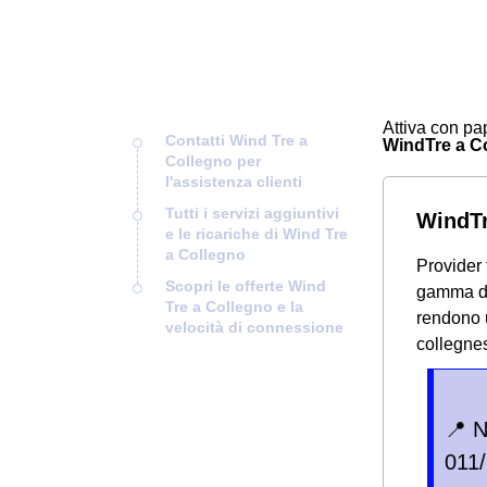
Attiva con pap
Contatti Wind Tre a
WindTre a Col
Collegno per
l'assistenza clienti
Tutti i servizi aggiuntivi
WindTr
e le ricariche di Wind Tre
a Collegno
Provider 
Scopri le offerte Wind
gamma di 
Tre a Collegno e la
rendono u
velocità di connessione
collegne
📍 
011