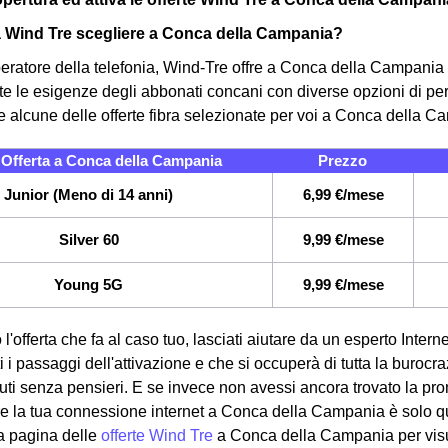
a Wind Tre scegliere a Conca della Campania?
eratore della telefonia, Wind-Tre offre a Conca della Campania 
tte le esigenze degli abbonati concani con diverse opzioni di per
e alcune delle offerte fibra selezionate per voi a Conca della C
Offerta a Conca della Campania
Prezzo
Junior (Meno di 14 anni)
6,99 €/mese
Silver 60
9,99 €/mese
Young 5G
9,99 €/mese
 l'offerta che fa al caso tuo, lasciati aiutare da un esperto Int
ti i passaggi dell'attivazione e che si occuperà di tutta la burocr
nuti senza pensieri. E se invece non avessi ancora trovato la pr
re la tua connessione internet a Conca della Campania è solo que
a pagina delle
offerte Wind Tre
a Conca della Campania per visua