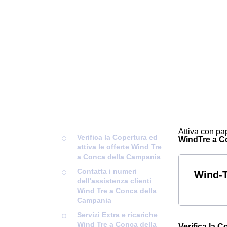
Attiva con pap
Verifica la Copertura ed
WindTre a Con
attiva le offerte Wind Tre
a Conca della Campania
Contatta i numeri
Wind-T
dell'assistenza clienti
Wind Tre a Conca della
Campania
Servizi Extra e ricariche
Wind Tre a Conca della
Verifica la 