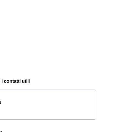
contatti utili
a
a