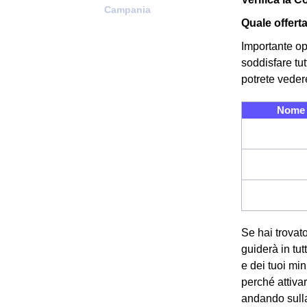
Campania
Quale offert
Importante op
soddisfare tu
potrete veder
Nome 
Se hai trovato
guiderà in tut
e dei tuoi mi
perché attiva
andando sull